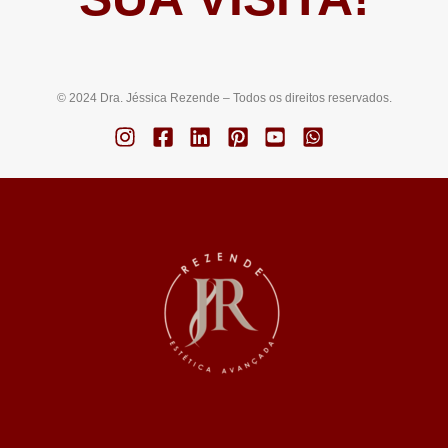
© 2024 Dra. Jéssica Rezende – Todos os direitos reservados.